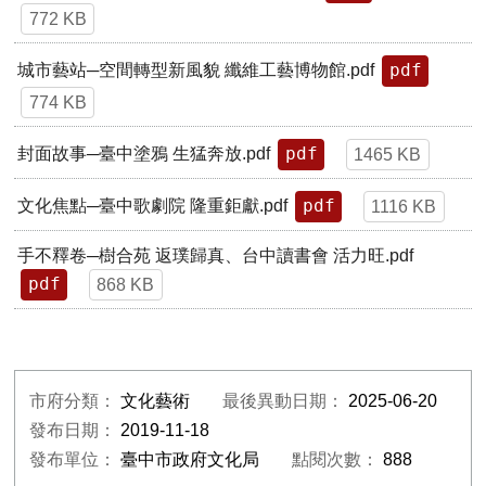
772 KB
pdf
城市藝站─空間轉型新風貌 纖維工藝博物館.pdf
774 KB
pdf
封面故事─臺中塗鴉 生猛奔放.pdf
1465 KB
pdf
文化焦點─臺中歌劇院 隆重鉅獻.pdf
1116 KB
手不釋卷─樹合苑 返璞歸真、台中讀書會 活力旺.pdf
pdf
868 KB
市府分類：
文化藝術
最後異動日期：
2025-06-20
發布日期：
2019-11-18
發布單位：
臺中市政府文化局
點閱次數：
888