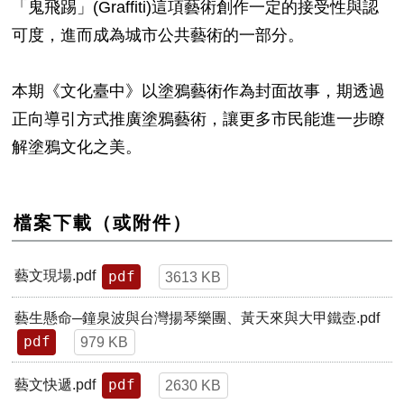
「鬼飛踢」(Graffiti)這項藝術創作一定的接受性與認
可度，進而成為城市公共藝術的一部分。
本期《文化臺中》以塗鴉藝術作為封面故事，期透過
正向導引方式推廣塗鴉藝術，讓更多市民能進一步瞭
解塗鴉文化之美。
檔案下載（或附件）
pdf
藝文現場.pdf
3613 KB
藝生懸命─鐘泉波與台灣揚琴樂團、黃天來與大甲鐵壺.pdf
pdf
979 KB
pdf
藝文快遞.pdf
2630 KB