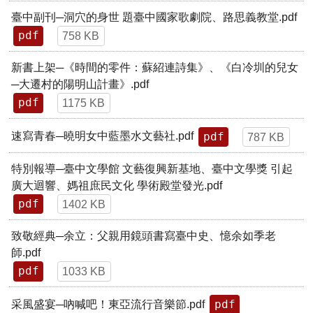
臺中副刊─洞穴的身世 題臺中國家歌劇院、路思義教堂.pdf
pdf
758 KB
新書上架─《時間的零件：蘇紹連詩集》、《白冷圳的兒女
─大遷村的陽明山計畫》.pdf
pdf
1175 KB
pdf
速寫青春─曉明女中藍墨水文藝社.pdf
787 KB
特別報導─臺中文學館 文藝復興新基地、臺中文學獎 引起
廣大迴響、媽祖庶民文化 學術殿堂發光.pdf
pdf
1402 KB
致敬經典─余立：父親用鏡頭書寫臺中史、憶余如季老
師.pdf
pdf
1033 KB
pdf
采風盛宴─吶喊吧！東亞流行音樂節.pdf