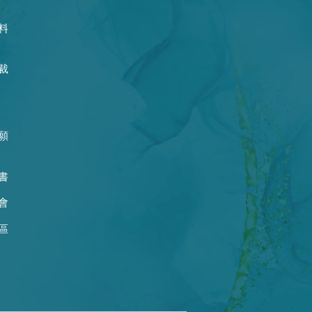
料
裁
願
書
會
區