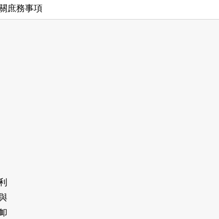
關庶務事項
利
與
卹