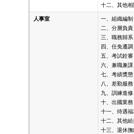
十二、其他相
人事室
一、組織編制
二、分層負責
三、職務歸系
四、任免遷調
五、考試銓審
六、兼職兼課
七、考績獎懲
八、差勤服務
九、訓練進修
十、出國業務
十一、待遇福
十二、其他給
十三、退休撫