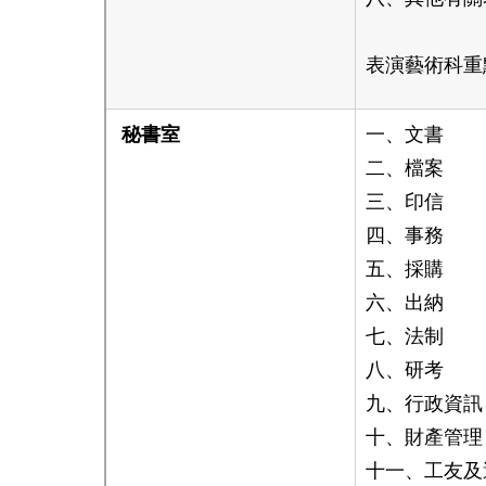
表演藝術科重
秘書室
一、文書
二、檔案
三、印信
四、事務
五、採購
六、出納
七、法制
八、研考
九、行政資訊
十、財產管理
十一、工友及