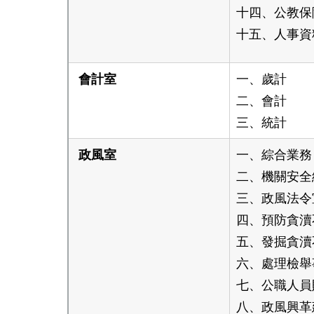
十四、公教保
十五、人事資
會計室
一、歲計
二、會計
三、統計
政風室
一、綜合業務
二、機關安全
三、政風法令
四、預防貪瀆
五、發掘貪瀆
六、處理檢舉
七、公職人員
八、政風興革