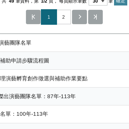
共
49
筆資料，第
1/2
頁，
每頁顯示筆數
筆
1
2
出演藝團隊名單
動補助申請步驟流程圖
辦理演藝孵育創作徵選與補助作業要點
出演藝團隊名單：87年-113年
：100年-113年