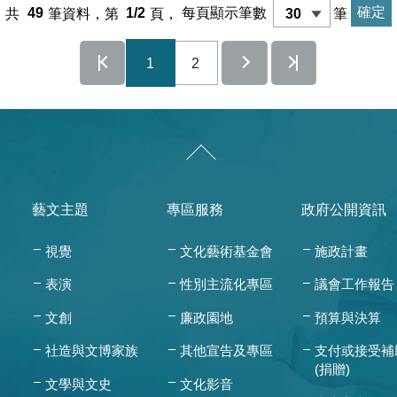
共
49
筆資料，第
1/2
頁，
每頁顯示筆數
筆
1
2
藝文主題
專區服務
政府公開資訊
視覺
文化藝術基金會
施政計畫
表演
性別主流化專區
議會工作報告
文創
廉政園地
預算與決算
社造與文博家族
其他宣告及專區
支付或接受補
(捐贈)
文學與文史
文化影音