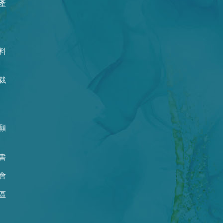
產
料
裁
願
書
會
區