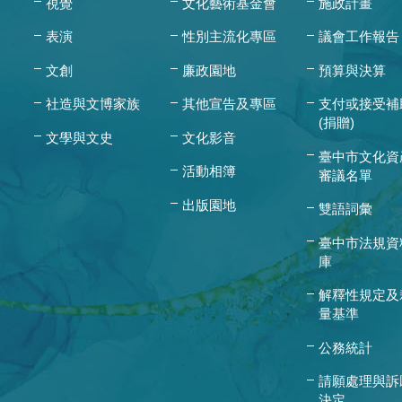
視覺
文化藝術基金會
施政計畫
表演
性別主流化專區
議會工作報告
文創
廉政園地
預算與決算
社造與文博家族
其他宣告及專區
支付或接受補
(捐贈)
文學與文史
文化影音
臺中市文化資
活動相簿
審議名單
出版園地
雙語詞彙
臺中市法規資
庫
解釋性規定及
量基準
公務統計
請願處理與訴
決定