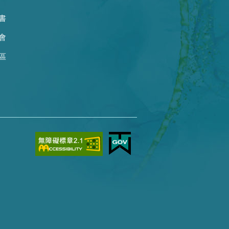
書
會
區