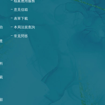
檔案應用服務
意見信箱
表單下載
助
本局法規查詢
常見問答
產
料
裁
願