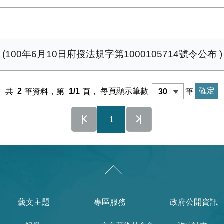
00年6月10日府授法規字第1000105714號令公布 )
共
2
筆資料，第
1/1
頁，
每頁顯示筆數
筆
1
藝文主題
專區服務
政府公開資訊