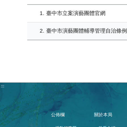
1
臺中市立案演藝團體官網
2
臺中市演藝團體輔導管理自治條例 (1
:::
公佈欄
關於本局