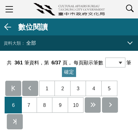
查詢
數位閱讀
全部
資料大類 展開／收合
共
361
筆資料，第
6/37
頁，
每頁顯示筆數
筆
1
2
3
4
5
6
7
8
9
10