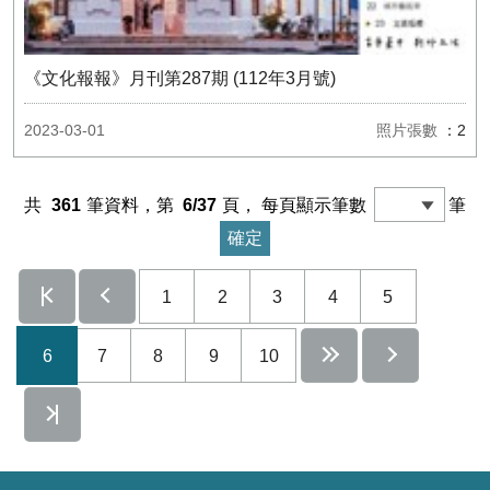
《文化報報》月刊第287期 (112年3月號)
2023-03-01
照片張數
：2
共
361
筆資料，第
6/37
頁，
每頁顯示筆數
筆
1
2
3
4
5
6
7
8
9
10