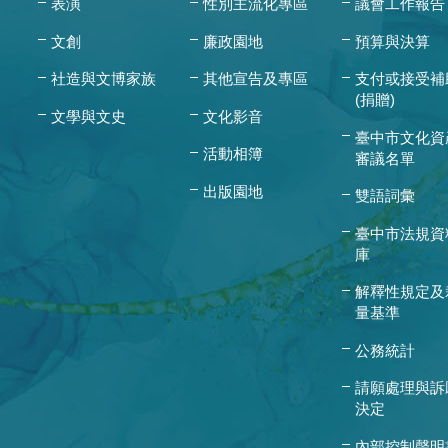
表演
性別主流化專區
議會工作報告
文創
廉政園地
預算與決算
社造與文博家族
其他宣告及專區
支付或接受補
(捐贈)
文學與文史
文化影音
臺中市文化資
活動相簿
審議名單
出版園地
雙語詞彙
臺中市法規資
庫
解釋性規定及
量基準
公務統計
請願處理與訴
決定
內部控制聲明