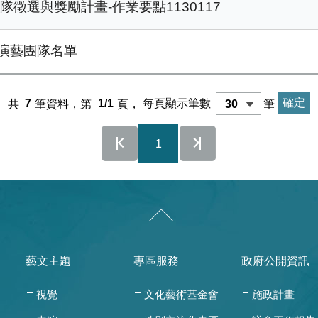
徵選與獎勵計畫-作業要點1130117
出演藝團隊名單
共
7
筆資料，第
1/1
頁，
每頁顯示筆數
筆
1
藝文主題
專區服務
政府公開資訊
視覺
文化藝術基金會
施政計畫