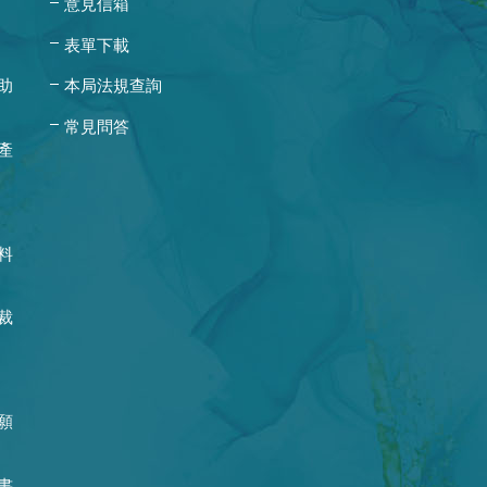
意見信箱
表單下載
助
本局法規查詢
常見問答
產
料
裁
願
書