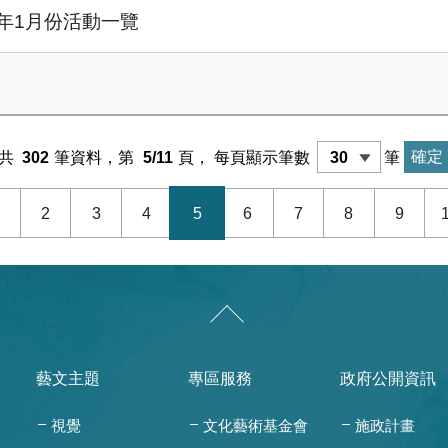
年1月份活動一覽
共
302
筆資料，第
5/11
頁，
每頁顯示筆數
筆
2
3
4
5
6
7
8
9
藝文主題
專區服務
政府公開資訊
視覺
文化藝術基金會
施政計畫