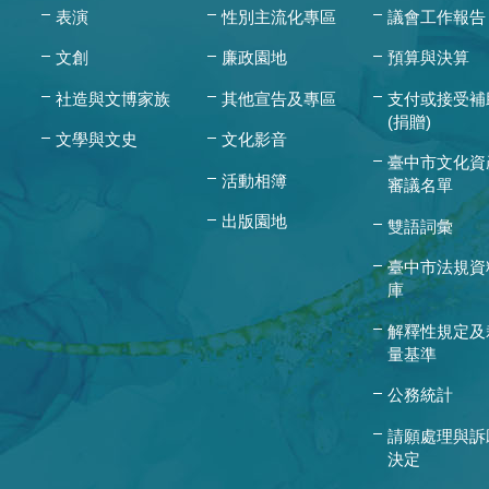
表演
性別主流化專區
議會工作報告
文創
廉政園地
預算與決算
社造與文博家族
其他宣告及專區
支付或接受補
(捐贈)
文學與文史
文化影音
臺中市文化資
活動相簿
審議名單
出版園地
雙語詞彙
臺中市法規資
庫
解釋性規定及
量基準
公務統計
請願處理與訴
決定