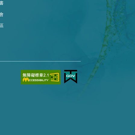
書
會
區