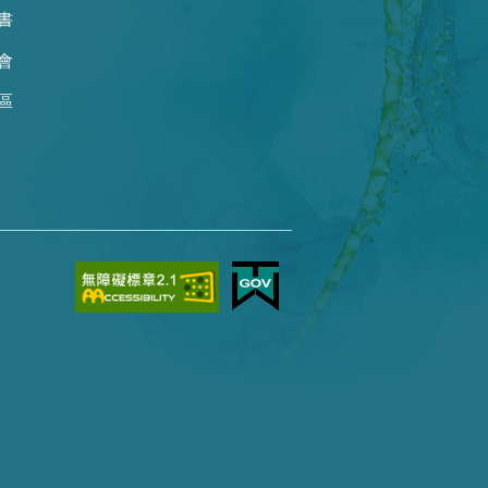
書
會
區