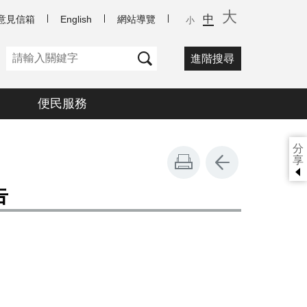
大
中
意見信箱
English
網站導覽
小
進階搜尋
便民服務
分
享
告