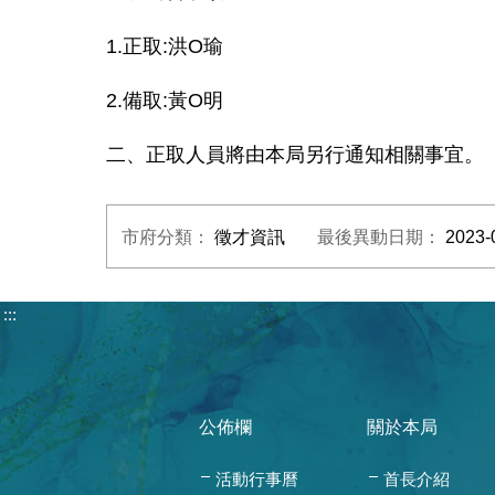
1.正取:洪O瑜
2.備取:黃O明
二、正取人員將由本局另行通知相關事宜。
市府分類：
徵才資訊
最後異動日期：
2023-
:::
公佈欄
關於本局
活動行事曆
首長介紹