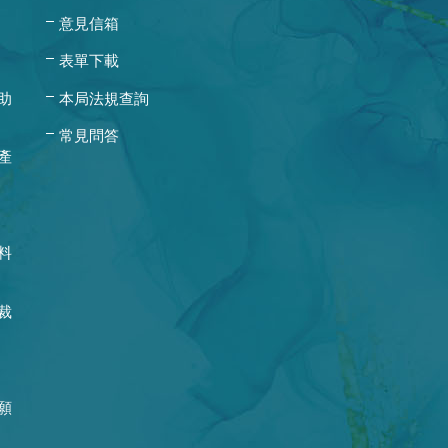
意見信箱
表單下載
助
本局法規查詢
常見問答
產
料
裁
願