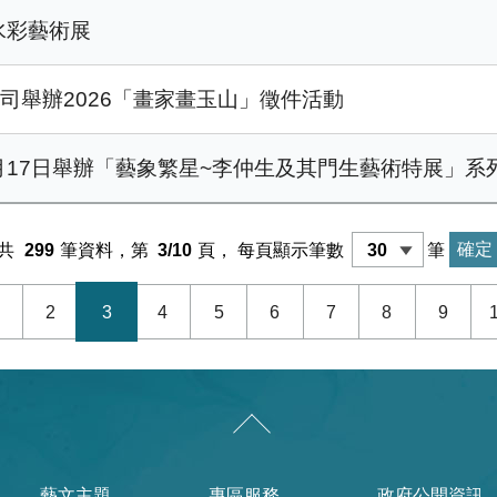
水彩藝術展
司舉辦2026「畫家畫玉山」徵件活動
月17日舉辦「藝象繁星~李仲生及其門生藝術特展」系
共
299
筆資料，第
3/10
頁，
每頁顯示筆數
筆
2
3
4
5
6
7
8
9
藝文主題
專區服務
政府公開資訊