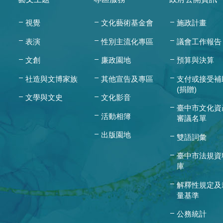
視覺
文化藝術基金會
施政計畫
表演
性別主流化專區
議會工作報告
文創
廉政園地
預算與決算
社造與文博家族
其他宣告及專區
支付或接受補
(捐贈)
文學與文史
文化影音
臺中市文化資
活動相簿
審議名單
出版園地
雙語詞彙
臺中市法規資
庫
解釋性規定及
量基準
公務統計