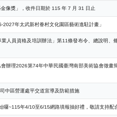
獎」，收件日期於 115 年 7 月 31 日止
6-2027年太武新村眷村文化園區藝術進駐計畫」
專業人員資格及培訓辦法」第11條發布令、總說明、
會辦理2026第74年中華民國臺灣南部美術協會徵畫
公司中區營運處平交道宣導及防範措施
囉~115年4/10至6/15網路填報抽好禮，敬請支持配