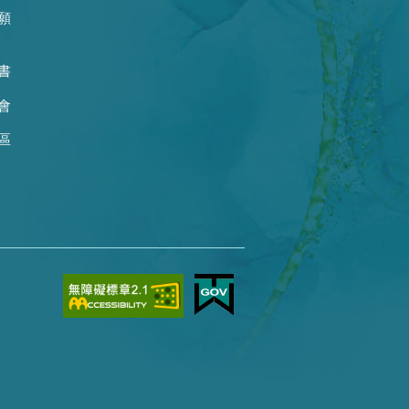
願
書
會
區