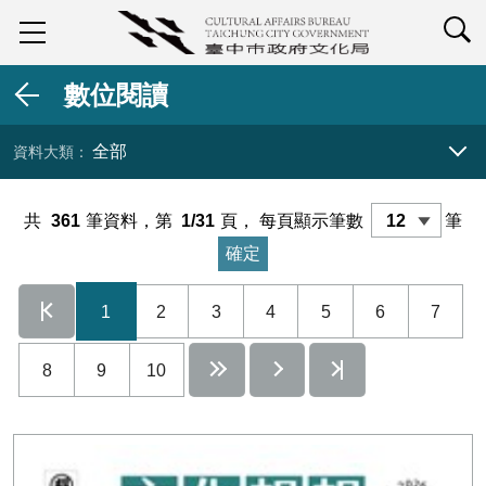
查詢
數位閱讀
全部
資料大類 展開／收合
共
361
筆資料，第
1/31
頁，
每頁顯示筆數
筆
1
2
3
4
5
6
7
8
9
10