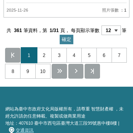
2025-11-26
照片張數
：1
共
361
筆資料，第
1/31
頁，
每頁顯示筆數
筆
1
2
3
4
5
6
7
8
9
10
網站為臺中市政府文化局版權所有，請尊重 智慧財產權 ，未
經允許請勿任意轉載、複製或做商業用途
地址：407610 臺中市西屯區臺灣大道三段99號惠中樓8樓 |
交通資訊