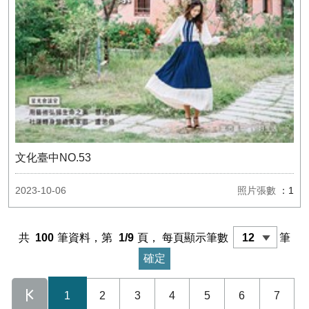
文化臺中NO.53
2023-10-06
照片張數
：1
共
100
筆資料，第
1/9
頁，
每頁顯示筆數
筆
1
2
3
4
5
6
7