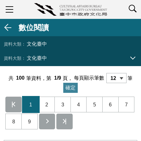
查詢
數位閱讀
文化臺中
文化臺中
資料大類 展開／收合
共
100
筆資料，第
1/9
頁，
每頁顯示筆數
筆
1
2
3
4
5
6
7
8
9