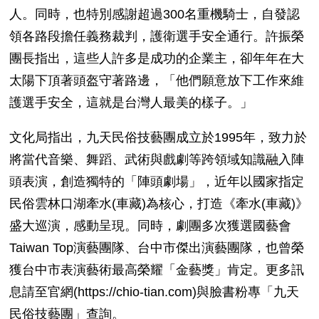
人。同時，也特別感謝超過
300
名重機騎士，自發認
領各路段擔任義務裁判，護衛選手安全通行。許振榮
團長指出，這些人許多是成功的企業主，卻年年在大
太陽下頂著頭盔守著路邊，「他們願意放下工作來維
護選手安全，這就是台灣人最美的樣子。」
文化局指出，九天民俗技藝團成立於
1995
年，致力於
將當代音樂、舞蹈、武術與戲劇等跨領域知識融入陣
頭表演，創造獨特的「陣頭劇場」，近年以國家指定
民俗雲林口湖牽水
(
車藏
)
為核心，打造《牽水
(
車藏
)
》
盛大巡演，感動呈現。同時，劇團多次獲選國藝會
Taiwan Top
演藝團隊、台中市傑出演藝團隊，也曾榮
獲台中市表演藝術最高榮耀「金藝獎」肯定。更多訊
息請至官網
(https://chio-tian.com)
與臉書粉專「九天
民俗技藝團」查詢。