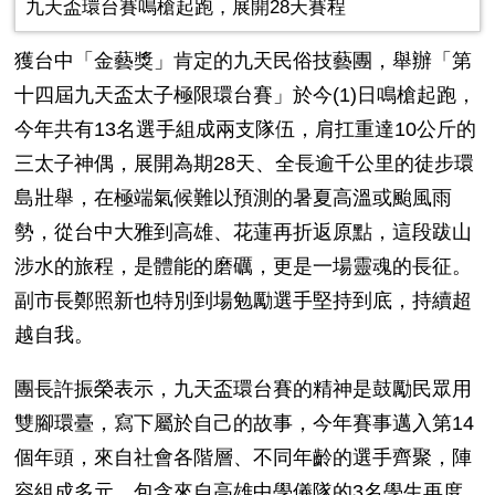
九天盃環台賽鳴槍起跑，展開28天賽程
獲台中「金藝獎」肯定的九天民俗技藝團，舉辦「第
十四屆九天盃太子極限環台賽」於今
(1)
日鳴槍起跑，
今年共有
13
名選手組成兩支隊伍，肩扛重達
10
公斤的
三太子神偶，展開為期
28
天、全長逾千公里的徒步環
島壯舉，在極端氣候難以預測的暑夏高溫或颱風雨
勢，從台中大雅到高雄、花蓮再折返原點，這段跋山
涉水的旅程，是體能的磨礪，更是一場靈魂的長征。
副市長鄭照新也特別到場勉勵選手堅持到底，持續超
越自我。
團長許振榮表示，九天盃環台賽的精神是鼓勵民眾用
雙腳環臺，寫下屬於自己的故事，今年賽事邁入第
14
個年頭，來自社會各階層、不同年齡的選手齊聚，陣
容組成多元，包含來自高雄中學儀隊的
3
名學生再度