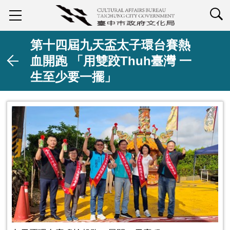
查詢
第十四屆九天盃太子環台賽熱
血開跑 「用雙跤Thuh臺灣 一
生至少要一擺」