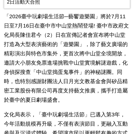
2日活動大合照
「
2026
臺中玩劇場生活節─藝饗遊樂園」將於
7
月
11
日至
7
月
16
日在臺中市中山堂熱鬧登場
!
臺中市政府文
化局長陳佳君今（
2
）日在宣傳記者會宣布將中山堂
打造為大型表演藝術的「遊樂園」，除了藝文廣場的
精彩演出與特色市集外，更首次將中山堂全境開放，
邀請大小朋友免票進場挑戰中山堂實境解謎遊戲，化
身偵探搜查「中山堂搗蛋鬼事件」的神秘謎團。同
時，也特別感謝財團法人日月光文教基金會與矽品精
密工業股份有限公司再度支持藝文推廣，攜手打造屬
於臺中的夏日劇場盛會。
文化局表示，「臺中玩劇場生活節」已邁入第
3
年，
今年活動規模再升級，不僅有表演節目，更融入互動
參與及沉浸式體驗，希望讓市民以更輕鬆有趣的方式