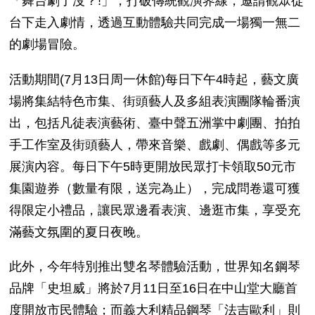
「舞台劇了沒？
!
」，打破傳統觀演界線，邀請觀眾從
台下走入劇情，透過互動體驗共同完成一場獨一無二
的劇場冒險。
活動期間
(7
月
13
日周一休館
)
每日下午
4
時起，藝文廣
場將集結特色市集、街頭藝人及多組表演團隊輪番演
出，包括凡徒表演藝術、臺中聲五洲掌中劇團、拍拍
手工作室及街頭藝人，帶來音樂、戲劇、偶戲等多元
展演內容。每日下午
5
時更開放民眾打卡領取
50
元市
集園遊券（數量有限，送完為止），完成問卷還可獲
得限定小禮品，讓民眾邊看表演、邊逛市集，享受充
滿藝文氛圍的夏日夜晚。
此外，今年特別推出雙名琴體驗活動，世界知名鋼琴
品牌「史坦威」將於
7
月
11
日至
16
日在中山堂大廳首
度開放市民體驗；而義大利精品鋼琴「法吉歐利」則