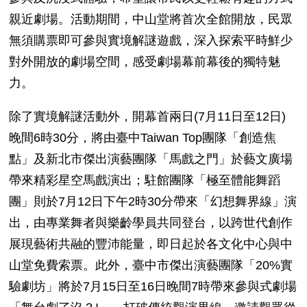
親近劇場。活動期間，中山堂將首次全館開放，民眾
無須購票即可參與實境解謎遊戲，深入探索平時鮮少
對外開放的劇場空間，感受劇場幕前幕後的獨特魅
力。
除了實境解謎活動外，開幕首兩日
(7
月
11
日至
12
日
)
晚間
6
時
30
分，將由臺中
Taiwan Top
團隊「創造焦
點」及新北市傑出演藝團隊「馬戲之門」於藝文廣場
帶來精彩星空馬戲演出；駐館團隊「極至體能舞蹈
團」則於
7
月
12
日下午
2
時
30
分帶來「幻想舞界線」演
出，由專業舞者與樂齡學員共同登台，以跨世代創作
展現藝術共融的豐沛能量，即日起於各文化中心與中
山堂免費索票。此外，臺中市傑出演藝團隊「
20%
實
驗劇坊」將於
7
月
15
日至
16
日晚間
7
時帶來參與式劇場