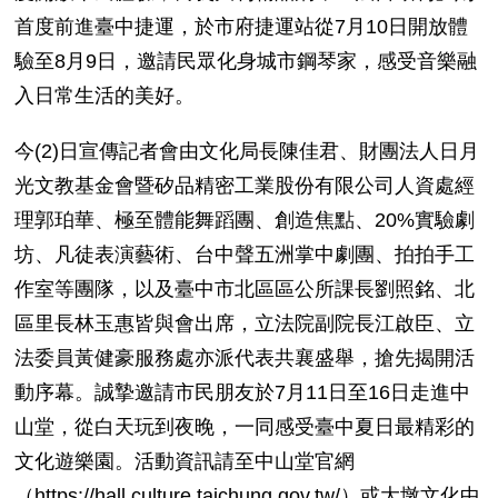
首度前進臺中捷運，於市府捷運站從
7
月
10
日開放體
驗至
8
月
9
日，邀請民眾化身城市鋼琴家，感受音樂融
入日常生活的美好。
今
(2)
日宣傳記者會由文化局長陳佳君、財團法人日月
光文教基金會暨矽品精密工業股份有限公司人資處經
理郭珀華、極至體能舞蹈團、創造焦點、
20%
實驗劇
坊、凡徒表演藝術、台中聲五洲掌中劇團、拍拍手工
作室等團隊，以及臺中市北區區公所課長劉照銘、北
區里長林玉惠皆與會出席，立法院副院長江啟臣、立
法委員黃健豪服務處亦派代表共襄盛舉，搶先揭開活
動序幕。誠摯邀請市民朋友於
7
月
11
日至
16
日走進中
山堂，從白天玩到夜晚，一同感受臺中夏日最精彩的
文化遊樂園。活動資訊請至中山堂官網
（
https://hall.culture.taichung.gov.tw/
）或大墩文化中