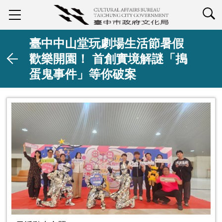
查詢
臺中中山堂玩劇場生活節暑假
歡樂開園！ 首創實境解謎「搗
蛋鬼事件」等你破案