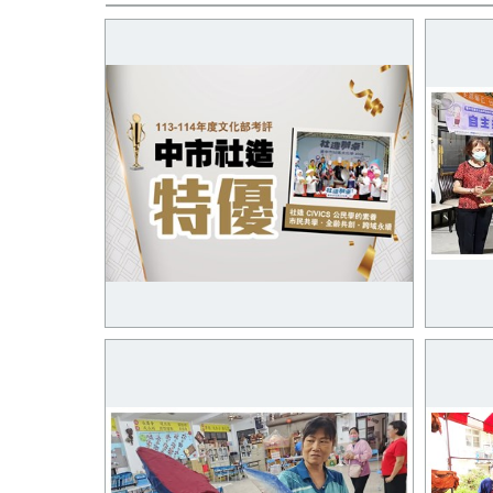
臺中市政府113-114年度社造績效評
太平車
核特優
食農教