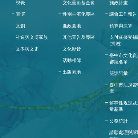
視覺
文化藝術基金會
施政計畫
表演
性別主流化專區
議會工作報告
文創
廉政園地
預算與決算
社造與文博家族
其他宣告及專區
支付或接受補
(捐贈)
文學與文史
文化影音
臺中市文化資
活動相簿
審議名單
出版園地
雙語詞彙
臺中市法規資
庫
解釋性規定及
量基準
公務統計
請願處理與訴