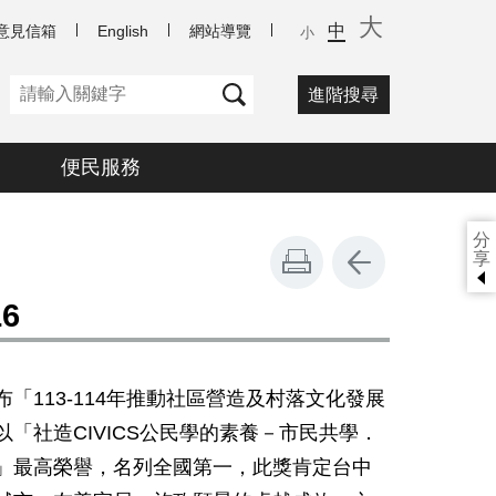
大
中
意見信箱
English
網站導覽
小
進階搜尋
便民服務
分
享
6
布「
113-114
年推動社區營造及村落文化發展
以「社造
CIVICS
公民學的素養－市民共學．
」最高榮譽，名列全國第一，此獎肯定台中