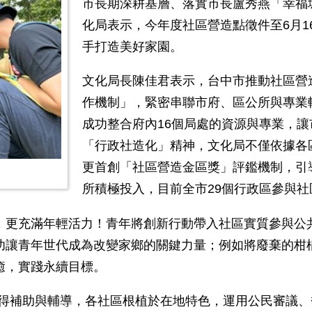
市長期深耕基層、落實市長盧秀燕「幸福
化局表示，今年度社區營造點徵件至
6
月
1
手打造美好家園。
文化局長陳佳君表示，台中市推動社區營
作機制」，緊密串聯市府、區公所與專業
成功整合府內
16
個局處的資源與專業，讓
「行政社造化」精神，文化局不僅依據各
更首創「社區營造金區獎」評鑑機制，引
所積極投入，目前全市
29
個行政區參與社
，更充滿年輕活力！青年將創新行動帶入社區實質參與公
功讓青年世代成為改變家鄉的關鍵力量；例如將廢棄的柑
癒，實踐永續目標。
得補助與輔導，各社區根植於在地特色，運用公民審議、