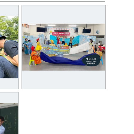
葉製作
梧棲頂寮社區營造點-海之俗諺社區
母語劇場