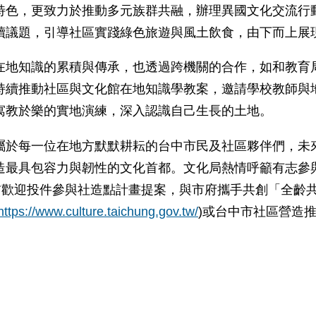
特色，更致力於推動多元族群共融，辦理異國文化交流行
續議題，引導社區實踐綠色旅遊與風土飲食，由下而上展
在地知識的累積與傳承，也透過跨機關的合作，如和教育
持續推動社區與文化館在地知識學教案，邀請學校教師與
寓教於樂的實地演練，深入認識自己生長的土地。
屬於每一位在地方默默耕耘的台中市民及社區夥伴們，未
造最具包容力與韌性的文化首都。文化局熱情呼籲有志參
前歡迎投件參與社造點計畫提案，與市府攜手共創「全齡
https://www.culture.taichung.gov.tw/
)
或台中市社區營造