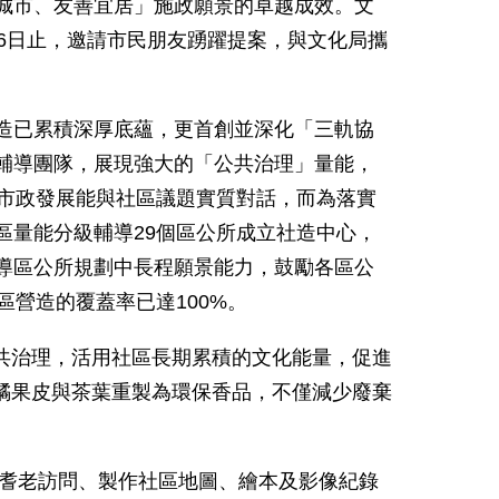
城市、友善宜居」施政願景的卓越成效。文
6
日止，邀請市民朋友踴躍提案，與文化局攜
造已累積深厚底蘊，更首創並深化「三軌協
輔導團隊，展現強大的「公共治理」量能，
市政發展能與社區議題實質對話，而為落實
區量能分級輔導
29
個區公所成立社造中心，
導區公所規劃中長程願景能力，鼓勵各區公
區營造的覆蓋率已達
100%
。
共治理，活用社區長期累積的文化能量，促進
橘果皮與茶葉重製為環保香品，不僅減少廢棄
耆老訪問、製作社區地圖、繪本及影像紀錄