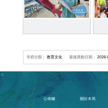
梧棲下寮社造點-漁村烏魚文化推廣
沙轆社
海洋教育
語及文
市府分類：
教育文化
最後異動日期：
2026-
:::
公佈欄
關於本局