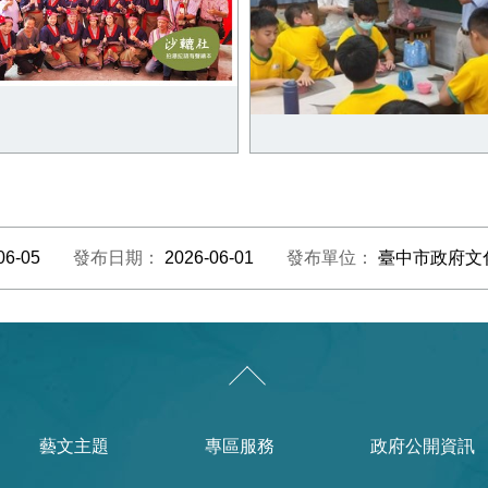
社區營造點-平埔族拍瀑拉族
太平中興社區營造點-將鐵工
化傳承
化帶入國小課程
06-05
發布日期：
2026-06-01
發布單位：
臺中市政府文
藝文主題
專區服務
政府公開資訊