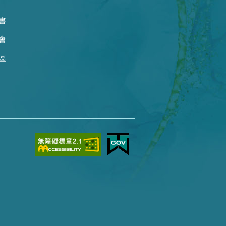
書
會
區