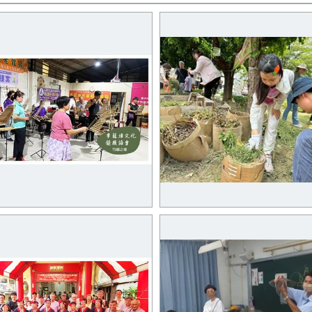
籠埔社造點-竹藝文化傳承與
烏日仁德社區營造點-利用枯
育
枝葉園圃