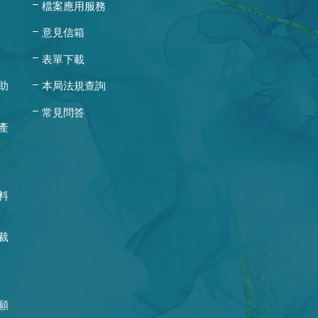
檔案應用服務
意見信箱
表單下載
助
本局法規查詢
常見問答
產
料
裁
願