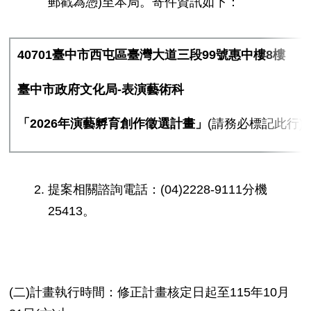
郵戳為憑)至本局。寄件資訊如下：
40701
臺中市西屯區臺灣大道三段
99
號惠中樓
8
樓
臺中市政府文化局
-
表演藝術科
「
2026
年演藝孵育創作徵選計畫」
(請務必標記此行)
提案相關諮詢電話：(04)2228-9111分機
25413。
(二)計畫執行時間：修正計畫核定日起至115年10月