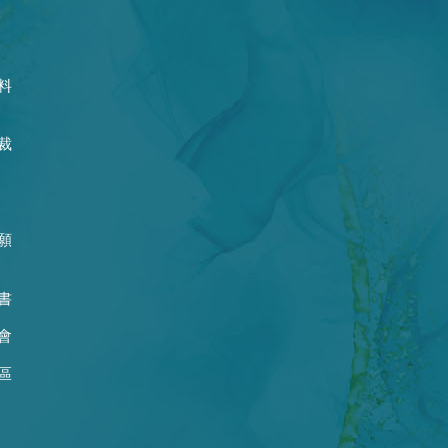
料
裁
願
書
會
區