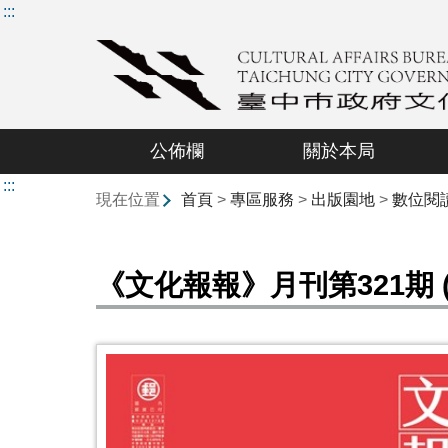
:::
公佈欄
關於本局
:::
現在位置
首頁
>
專區服務
>
出版園地
>
數位閱
《文化報報》月刊第321期 (