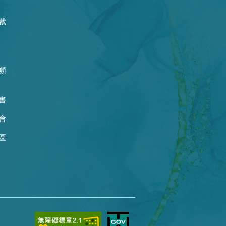
裁
願
書
會
區