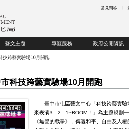
常見問答
藝文主題
專區服務
政府公開資訊
科技跨藝實驗場10月開跑
中市科技跨藝實驗場10月開跑
臺中市屯區藝文中心「科技跨藝實驗
來表演
3
．
2
．
1~BOOM
！」為主題規劃一
《無聲的戰爭》，傳遞和平、自由及人權