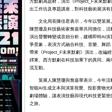
方默劇為題材，演出《
Project_F
未來默劇
出工作坊及專題講座，對科技藝術展演有
文化局長陳佳君表示，今年以雙策展人
陳慧珊及科技藝術家詹嘉華共同擔任，活
演出聲響轉變成音頻分析，建構即時
AI
演
爭景象，表演方式融合科技、音樂、舞蹈
帶來《
Project_F
未來默劇》演出，改編經
繹東、西方默劇在科技加乘下的異同。兩
流互動。
策展人陳慧珊與詹嘉華表示，今年活動
智能
AI
生成文本與演算視覺、投影實物光
劇場體驗，讓表演技藝與現代科技更緊密
之旅。