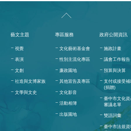
藝文主題
專區服務
政府公開資訊
視覺
文化藝術基金會
施政計畫
表演
性別主流化專區
議會工作報告
文創
廉政園地
預算與決算
社造與文博家族
其他宣告及專區
支付或接受補
(捐贈)
文學與文史
文化影音
臺中市文化資
活動相簿
審議名單
出版園地
雙語詞彙
臺中市法規資