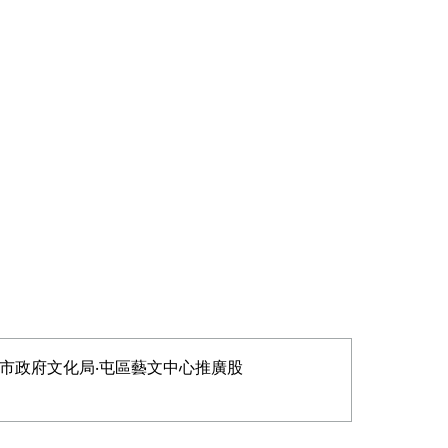
工作
10月29日《人身玩鑼鼓體驗工作
坊》1
市政府文化局‧屯區藝文中心推廣股