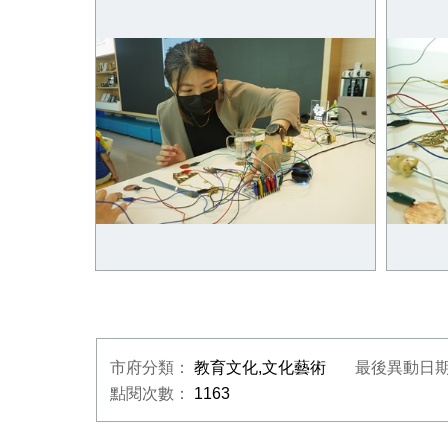
10月29日《戲曲身段與投影體驗工
10月
作坊》2
作坊》
10月7日《「導電油墨」繪畫觸摸產
10月
生互動聲音工作坊》2
生互動
市府分類：
教育文化,文化藝術
最後異動日
點閱次數：
1163