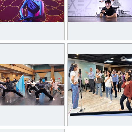
11月5日《ProjectF_未來默
19日《無聲的戰爭
_Warfare》1