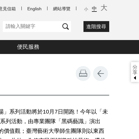
大
中
意見信箱
English
網站導覽
小
進階搜尋
便民服務
分
享
場」系列活動將於
10
月
7
日開跑！今年以「未
系列活動，由專業團隊「黑碼藝識」演出
的價值觀；臺灣藝術大學師生團隊則以東西