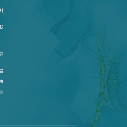
料
裁
願
書
會
區