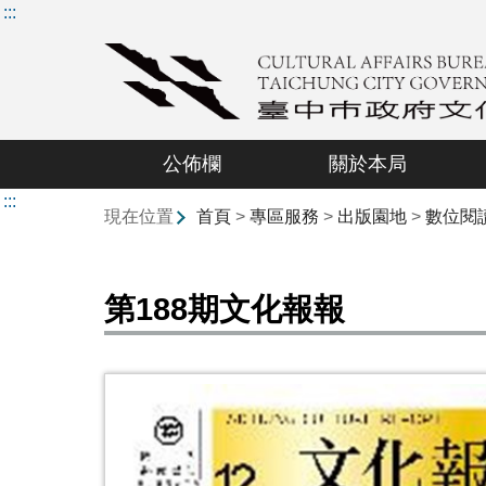
:::
公佈欄
關於本局
:::
現在位置
首頁
>
專區服務
>
出版園地
>
數位閱
第188期文化報報