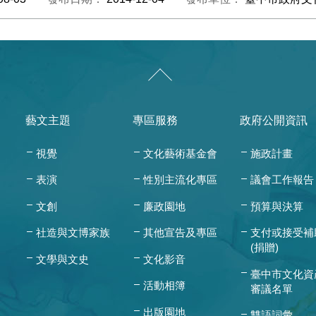
藝文主題
專區服務
政府公開資訊
視覺
文化藝術基金會
施政計畫
表演
性別主流化專區
議會工作報告
文創
廉政園地
預算與決算
社造與文博家族
其他宣告及專區
支付或接受補
(捐贈)
文學與文史
文化影音
臺中市文化資
活動相簿
審議名單
出版園地
雙語詞彙