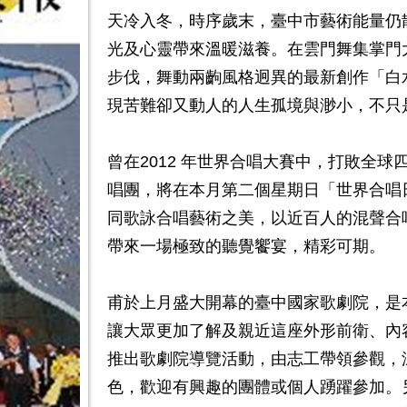
天冷入冬，時序歲末，臺中市藝術能量仍
光及心靈帶來溫暖滋養。在雲門舞集掌門
步伐，舞動兩齣風格迥異的最新創作「白
現苦難卻又動人的人生孤境與渺小，不只
曾在2012 年世界合唱大賽中，打敗全
唱團，將在本月第二個星期日「世界合唱
同歌詠合唱藝術之美，以近百人的混聲合
帶來一場極致的聽覺饗宴，精彩可期。
甫於上月盛大開幕的臺中國家歌劇院，是
讓大眾更加了解及親近這座外形前衛、內
推出歌劇院導覽活動，由志工帶領參觀，
色，歡迎有興趣的團體或個人踴躍參加。