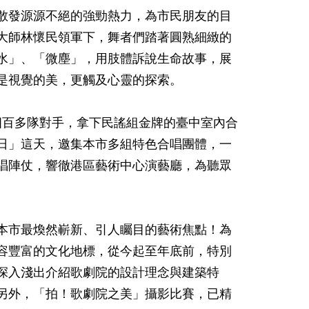
散發源源不絕的強勁熱力，為市民朋友的目
大師林懷民領軍下，舞者們踏著圓熟細緻的
水」、「微塵」，用肢體訴說生命故事，展
是視覺的美，更觸及心靈的探索。
球四百多隊對手，拿下民謠組金牌的臺中室內合
日」這天，邀集本市多組特色合唱團體，一
唱陣仗，響徹港區藝術中心演藝廳，為聽眾
本市最煥然嶄新、引人矚目的藝術焦點！為
容豐富的文化地標，從今起至年底前，特別
深入淺出介紹歌劇院的設計理念與建築特
另外，「拍！歌劇院之美」攝影比賽，已精