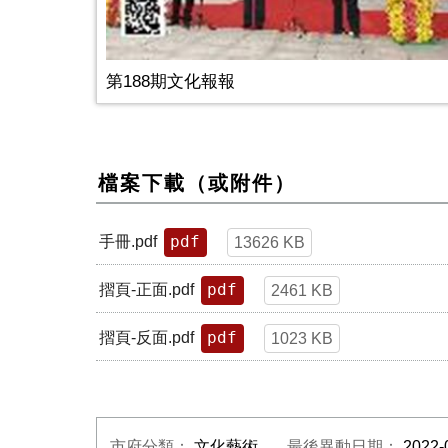
第188期文化報報
檔案下載（或附件）
pdf
手冊.pdf
13626 KB
pdf
摺頁-正面.pdf
2461 KB
pdf
摺頁-反面.pdf
1023 KB
市府分類：
文化藝術
最後異動日期：
2022-