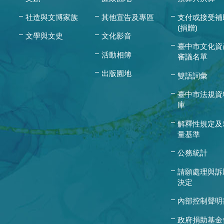
社造與文博家族
其他宣告及專區
支付或接受補
(捐贈)
文學與文史
文化影音
臺中市文化資
活動相簿
審議名單
出版園地
雙語詞彙
臺中市法規資
庫
解釋性規定及
量基準
公務統計
請願處理與訴
決定
內部控制聲明
政府捐助基金