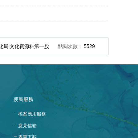
化局‧文化資源科第一股
點閱次數：
5529
便民服務
檔案應用服務
意見信箱
表單下載