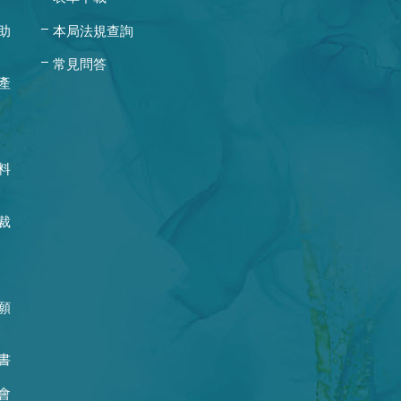
助
本局法規查詢
常見問答
產
料
裁
願
書
會