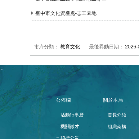
臺中市文化資產處-志工園地
市府分類：
教育文化
最後異動日期：
2026-
:::
公佈欄
關於本局
活動行事曆
首長介紹
機關徵才
組織架構
招標公告