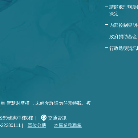
請願處理與訴
決定
內部控制聲明
政府捐助基金
行政透明資訊
重 智慧財產權 ，未經允許請勿任意轉載、複
99號惠中樓8樓 |
交通資訊
289111 |
單位分機
|
本局業務職掌