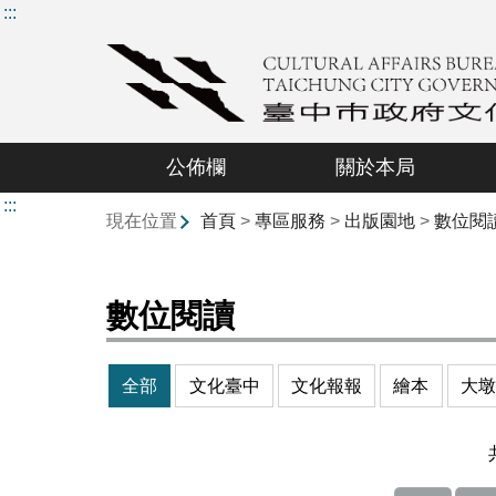
:::
公佈欄
關於本局
:::
現在位置
首頁
>
專區服務
>
出版園地
>
數位閱
數位閱讀
全部
文化臺中
文化報報
繪本
大墩