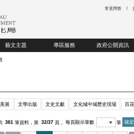
常見問答
藝文主題
專區服務
政府公開資訊
讀
美展
文學出版
文史文獻
文化城中城歷史現場
百
共
361
筆資料，第
32/37
頁，
每頁顯示筆數
筆