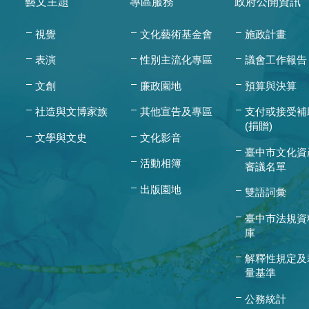
藝文主題
專區服務
政府公開資訊
視覺
文化藝術基金會
施政計畫
表演
性別主流化專區
議會工作報告
文創
廉政園地
預算與決算
社造與文博家族
其他宣告及專區
支付或接受補
(捐贈)
文學與文史
文化影音
臺中市文化資
活動相簿
審議名單
出版園地
雙語詞彙
臺中市法規資
庫
解釋性規定及
量基準
公務統計