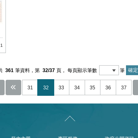
1
共
361
筆資料，第
32/37
頁，
每頁顯示筆數
筆
31
32
33
34
35
36
37