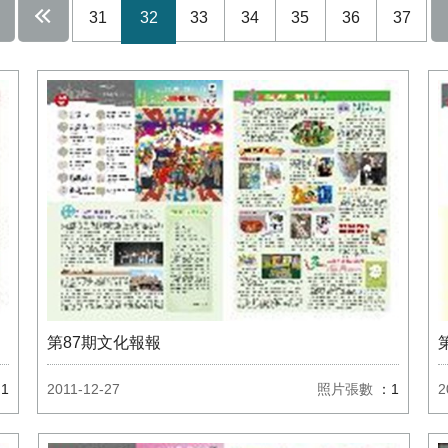
31
32
33
34
35
36
37
第87期文化報報
1
2011-12-27
照片張數
：1
2