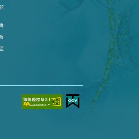
願
書
會
區