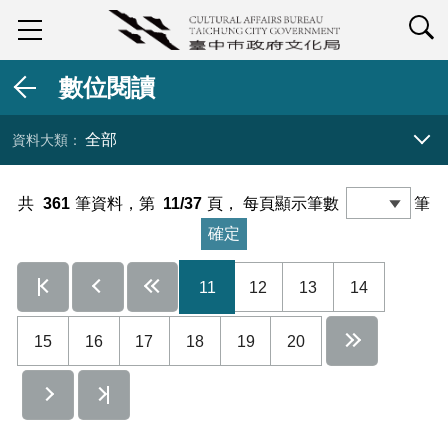
查詢
數位閱讀
全部
資料大類 展開／收合
共
361
筆資料，第
11/37
頁，
每頁顯示筆數
筆
11
12
13
14
15
16
17
18
19
20