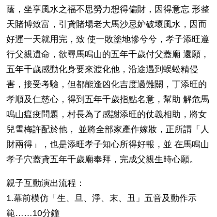
蔭，坐享風水之福不思勞力想得偏財，因得意忘 形整
天賭博致富，引貣賭場老大馬沙忌妒破壞風水，因而
好運一天就用完，致 使一敗塗地慘兮兮，孝子添旺遵
行父親遺命，欲尋馬鳴山的五年千歲付父蓋廟 還願，
五年千歲感動化身要來渡化他，沿途遇到蜈蚣精侵
害，接受考驗，但都能逢凶化吉度過難關，丁添旺的
孝順及仁慈心，得到五年千歲指點名意，幫助 解危馬
鳴山瘟疫問題，村長為了感謝添旺的仗義相助，將女
兒雪梅許配於他， 並將全部家產作嫁妝，正所謂「人
財兩得」，也是添旺孝子知心所得好報，並 在馬鳴山
孝子穴蓋貣五年千歲廟奉拜，完成父親生時心願。
親子互動演出流程：
1.幕前模仿「生、旦、淨、末、丑」五音及動作示
範……10分鐘