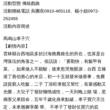
活動型態 傳統戲曲
活動聯絡電話 吳團長0910-465118、楊小姐0972-
252455
活動內容簡述
馬鳴山孝子穴
【劇情內容】
雲林縣台西地區多於討海務農維生的所在，也算是台
灣落伍的角落之一， 俗話說：「要勤快，有飯甲有
菜。」如果做人不願駛，後來愈哭無眼淚，台西 五條
港丁善伯善心的米店，初一十五就發米做善事，免費
請貧窮人吃飯，二子 丁添旺孝順又幫忙，長輩感動又
光榮，大兒子丁發財懶惰成性，一天到晚上賭 場，惹
禍害父來賠命，五年千歲化身來點破，孝子寶穴天注
定，未來翹腳享榮 華。 不孝子丁發財仗寶穴的庇