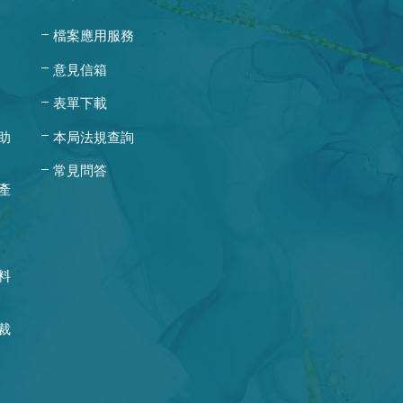
檔案應用服務
意見信箱
表單下載
助
本局法規查詢
常見問答
產
料
裁