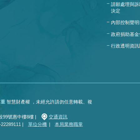
請願處理與訴
決定
內部控制聲明
政府捐助基金
行政透明資訊
重 智慧財產權 ，未經允許請勿任意轉載、複
99號惠中樓8樓 |
交通資訊
289111 |
單位分機
|
本局業務職掌