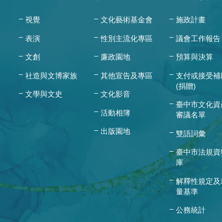
視覺
文化藝術基金會
施政計畫
表演
性別主流化專區
議會工作報告
文創
廉政園地
預算與決算
社造與文博家族
其他宣告及專區
支付或接受補
(捐贈)
文學與文史
文化影音
臺中市文化資
活動相簿
審議名單
出版園地
雙語詞彙
臺中市法規資
庫
解釋性規定及
量基準
公務統計