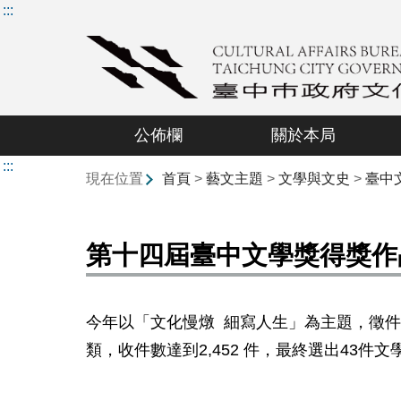
:::
公佈欄
關於本局
:::
現在位置
首頁
>
藝文主題
>
文學與文史
>
臺中
第十四屆臺中文學獎得獎作
今年以「文化慢燉 細寫人生」為主題，徵
類，收件數達到2,452
件，最終選出
43
件文