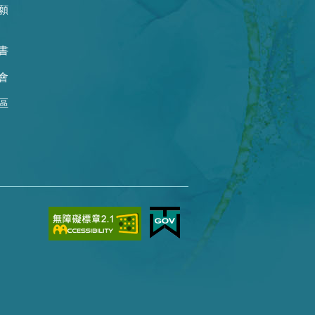
願
書
會
區