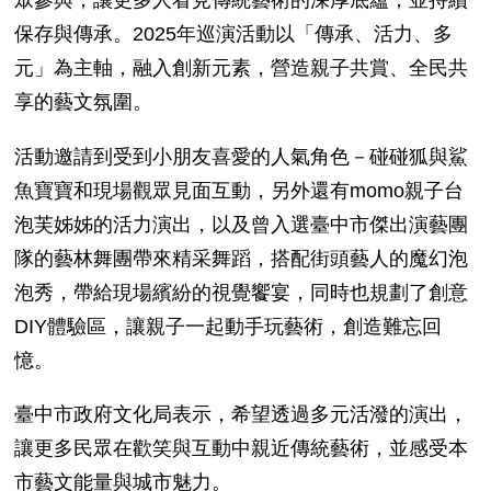
保存與傳承。
2025
年巡演活動以「傳承、活力、多
元」為主軸，融入創新元素，營造親子共賞、全民共
享的藝文氛圍。
活動邀請到受到小朋友喜愛的人氣角色－碰碰狐與鯊
魚寶寶和現場觀眾見面互動，另外還有
momo
親子台
泡芙姊姊的活力演出，以及曾入選臺中市傑出演藝團
隊的藝林舞團帶來精采舞蹈，搭配街頭藝人的魔幻泡
泡秀，帶給現場繽紛的視覺饗宴，同時也規劃了創意
DIY
體驗區，讓親子一起動手玩藝術，創造難忘回
憶。
臺中市政府文化局表示，希望透過多元活潑的演出，
讓更多民眾在歡笑與互動中親近傳統藝術，並感受本
市藝文能量與城市魅力。