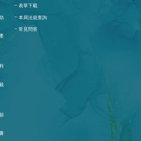
表單下載
助
本局法規查詢
常見問答
產
料
裁
願
書