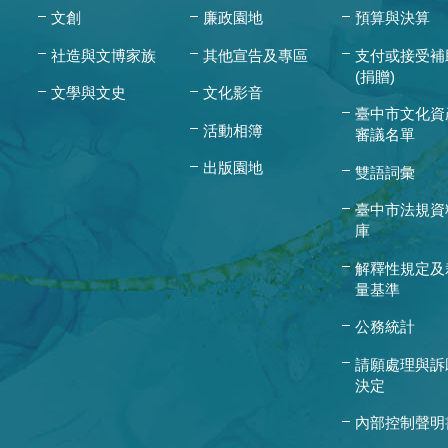
文創
廉政園地
預算與決算
社造與文博家族
其他宣告及專區
支付或接受補
(捐贈)
文學與文史
文化影音
臺中市文化資
活動相簿
審議名單
出版園地
雙語詞彙
臺中市法規資
庫
解釋性規定及
量基準
公務統計
請願處理與訴
決定
內部控制聲明