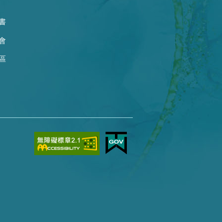
書
會
區