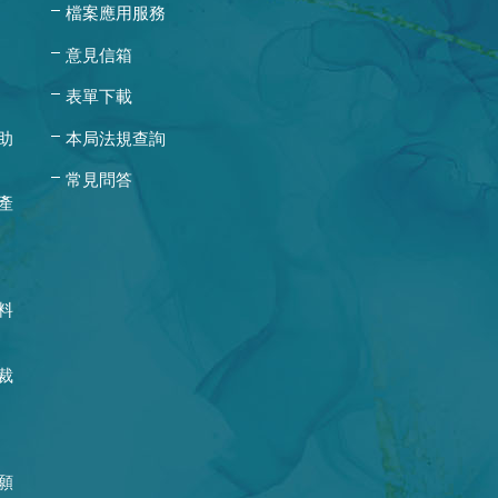
檔案應用服務
意見信箱
表單下載
助
本局法規查詢
常見問答
產
料
裁
願