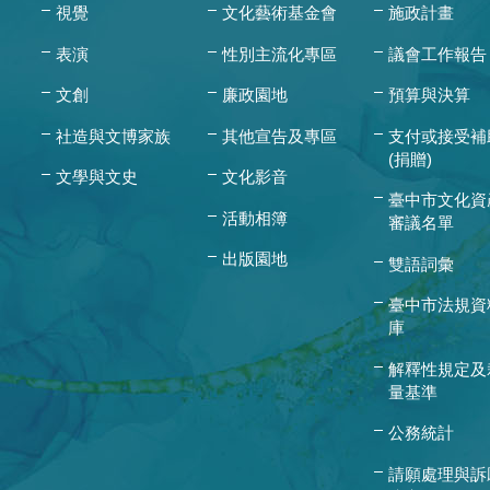
視覺
文化藝術基金會
施政計畫
表演
性別主流化專區
議會工作報告
文創
廉政園地
預算與決算
社造與文博家族
其他宣告及專區
支付或接受補
(捐贈)
文學與文史
文化影音
臺中市文化資
活動相簿
審議名單
出版園地
雙語詞彙
臺中市法規資
庫
解釋性規定及
量基準
公務統計
請願處理與訴