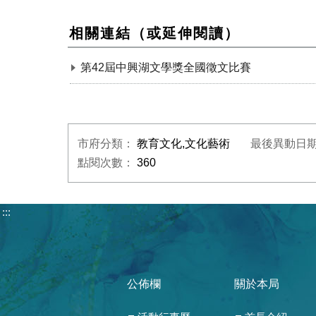
相關連結（或延伸閱讀）
第42屆中興湖文學獎全國徵文比賽
市府分類：
教育文化,文化藝術
最後異動日
點閱次數：
360
:::
公佈欄
關於本局