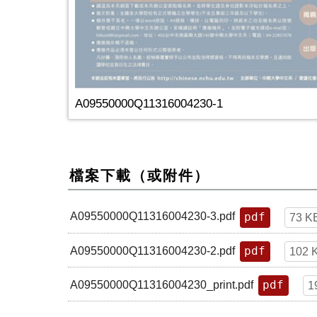
A09550000Q11316004230-1
檔案下載（或附件）
pdf
A09550000Q11316004230-3.pdf
73 K
pdf
A09550000Q11316004230-2.pdf
102 
pdf
A09550000Q11316004230_print.pdf
1