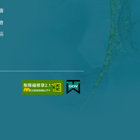
書
會
區