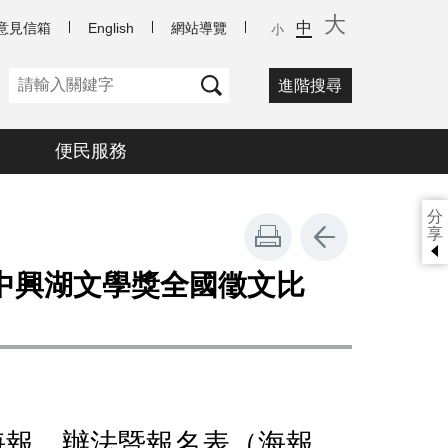
大
中
意見信箱
English
網站導覽
小
進階搜尋
便民服務
分
享
中興湖文學獎全國徵文比
海報、辦法暨報名表（海報