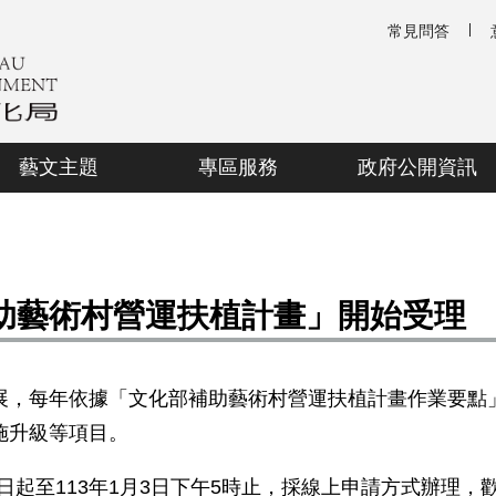
常見問答
藝文主題
專區服務
政府公開資訊
補助藝術村營運扶植計畫」開始受理
展，每年依據「文化部補助藝術村營運扶植計畫作業要點
施升級等項目。
日起至
113
年
1
月
3
日下午
5
時止，採線上申請方式辦理，