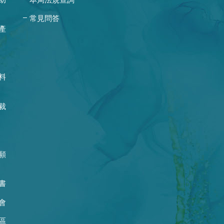
常見問答
產
料
裁
願
書
會
區