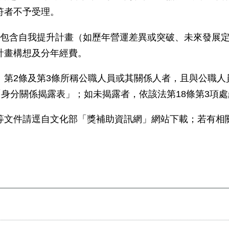
符者不予受理。
應包含自我提升計畫（如歷年營運差異或突破、未來發展
計畫構想及分年經費。
」第
2
條及第
3
條所稱公職人員或其關係人者，且與公職人
「身分關係揭露表」；如未揭露者，依該法第
18
條第
3
項處
等文件請逕自文化部「獎補助資訊網」網站下載；若有相