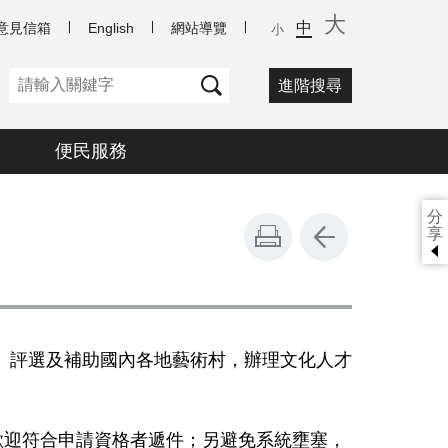
大
中
意見信箱
English
網站導覽
小
進階搜尋
便民服務
分
享
」評選及補助國內各地藝術村，辦理文化人才
歡迎符合申請資格者遞件；另避免系統壅塞，