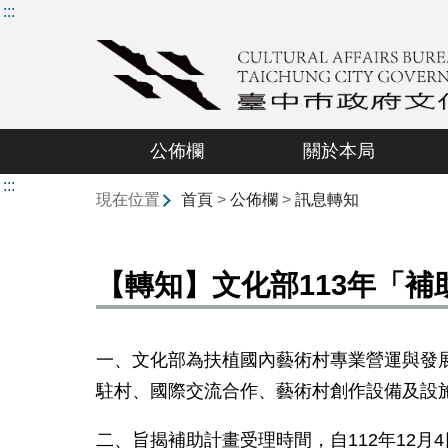
:::
公佈欄
關於本局
:::
現在位置
首頁
>
公佈欄
>
訊息轉知
【轉知】文化部113年「
一、文化部為扶植國內藝術村專業營運與發
駐村、國際交流合作、藝術村創作設備及設
二、旨揭補助計畫受理時間，自
112
年
12
月
4