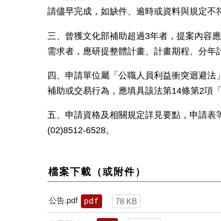
請儘早完成，如缺件、逾時或資料與規定不
三、曾獲文化部補助超過
3
年者，提案內容
需求者，應研提整體計畫、計畫期程、分年
四、申請單位屬「公職人員利益衝突迴避法
補助或交易行為，應填具該法第
14
條第
2
項
五、申請資格及相關規定詳見要點，申請表
(02)8512-6528
。
檔案下載（或附件）
pdf
公告.pdf
78 KB