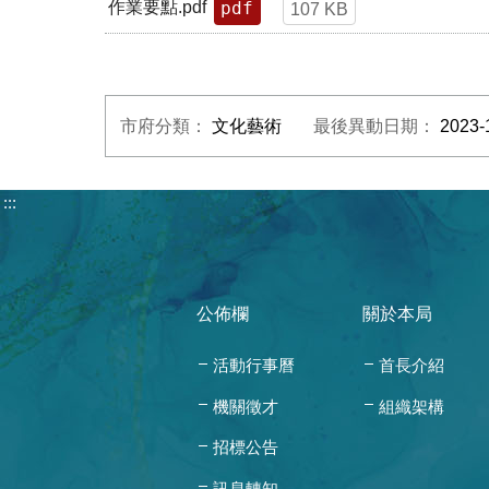
pdf
作業要點.pdf
107 KB
市府分類：
文化藝術
最後異動日期：
2023-
:::
公佈欄
關於本局
活動行事曆
首長介紹
機關徵才
組織架構
招標公告
訊息轉知