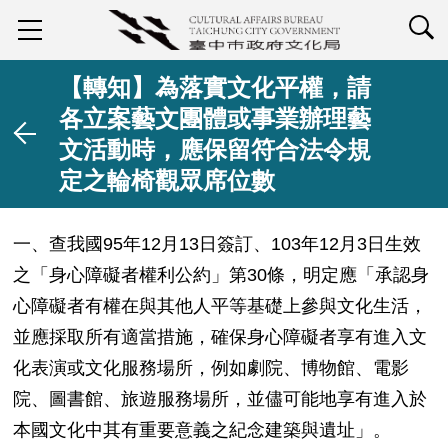
查詢
【轉知】為落實文化平權，請
各立案藝文團體或事業辦理藝
文活動時，應保留符合法令規
定之輪椅觀眾席位數
一、查我國
95
年
12
月
13
日簽訂、
103
年
12
月
3
日生效
之「身心障礙者權利公約」第
30
條，明定應「承認身
心障礙者有權在與其他人平等基礎上參與文化生活，
並應採取所有適當措施，確保身心障礙者享有進入文
化表演或文化服務場所，例如劇院、博物館、電影
院、圖書館、旅遊服務場所，並儘可能地享有進入於
本國文化中其有重要意義之紀念建築與遺址」。