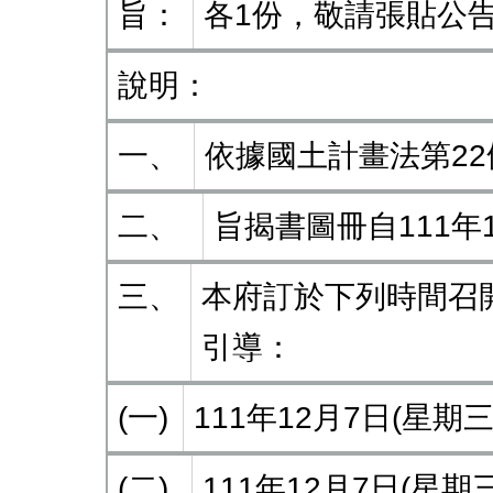
旨：
各1份，敬請張貼公
說明：
一、
依據國土計畫法第2
二、
旨揭書圖冊自111年
三、
本府訂於下列時間召
引導：
(一)
111年12月7日(星
(二)
111年12月7日(星