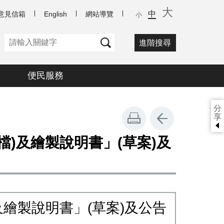
大
中
意見信箱
English
網站導覽
小
進階搜尋
便民服務
分
享
)及繪製說明書」(草案)及
繪製說明書」(草案)及公告