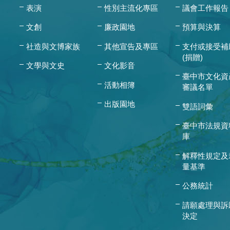
表演
性別主流化專區
議會工作報告
文創
廉政園地
預算與決算
社造與文博家族
其他宣告及專區
支付或接受補
(捐贈)
文學與文史
文化影音
臺中市文化資
活動相簿
審議名單
出版園地
雙語詞彙
臺中市法規資
庫
解釋性規定及
量基準
公務統計
請願處理與訴
決定