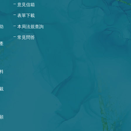
意見信箱
表單下載
助
本局法規查詢
常見問答
產
料
裁
願