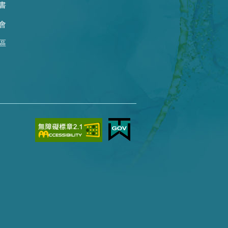
書
會
區