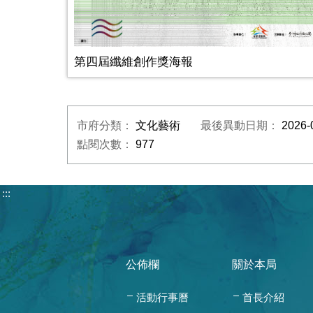
第四屆纖維創作獎海報
市府分類：
文化藝術
最後異動日期：
2026-
點閱次數：
977
:::
公佈欄
關於本局
活動行事曆
首長介紹