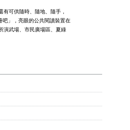
還有可供隨時、隨地、隨手，
r 讀冊吧」，亮眼的公共閱讀裝置在
所演武場、市民廣場區、夏綠