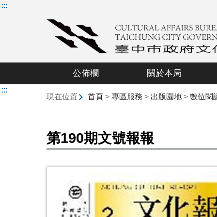
:::
公佈欄
關於本局
:::
現在位置
首頁
>
專區服務
>
出版園地
>
數位閱
第190期文號報報