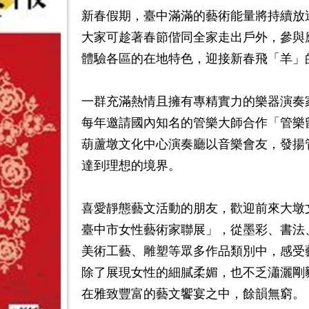
新春假期，臺中滿滿的藝術能量將持續放
大家可趁著春節偕同全家走出戶外，參與
體驗各區的在地特色，迎接新春飛「羊」
一群充滿熱情且擁有專精實力的樂器演奏
每年邀請國內知名的管樂大師合作「管樂
葫蘆墩文化中心演奏廳以音樂會友，發揚
達到理想的境界。
喜愛靜態藝文活動的朋友，歡迎前來大墩文
臺中市女性藝術家聯展」，從墨彩、書法
美術工藝、雕塑等眾多作品類別中，感受
除了展現女性的細膩柔媚，也不乏瀟灑剛
在雅致豐富的藝文饗宴之中，餘韻無窮。