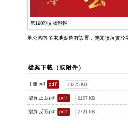
第190期文號報報
地公園等多處地點皆有設置，使閱讀落實於
檔案下載（或附件）
pdf
手冊.pdf
13225 KB
pdf
摺頁-正面.pdf
2167 KB
pdf
摺頁-反面.pdf
2721 KB