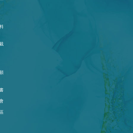
料
裁
願
書
會
區