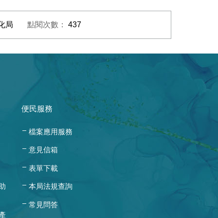
化局
點閱次數：
437
便民服務
檔案應用服務
意見信箱
表單下載
助
本局法規查詢
常見問答
產