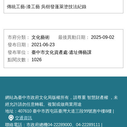
傳統工藝-漆工藝 吳樹發蓬萊塗技法紀錄
市府分類：
文化藝術
最後異動日期：
2025-09-02
發布日期：
2021-06-23
發布單位：
臺中市文化資產處‧遺址傳藝課
點閱次數：
1026
網站為臺中市政府文化局版權所有，請尊重 智慧財產權 ，未
經允許請勿任意轉載、複製或做商業用途
地址：407610 臺中市西屯區臺灣大道三段99號惠中樓8樓 |
交通資訊
聯絡電話：市政府總機04-22289000、04-22289111 |