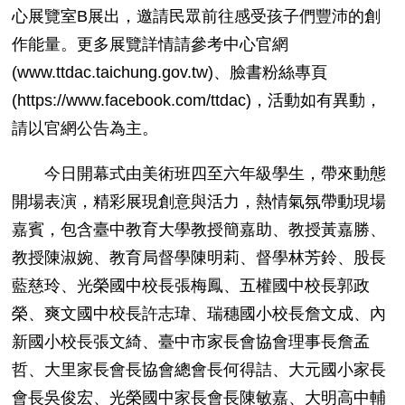
心展覽室
B
展出，邀請民眾前往感受孩子們豐沛的創
作能量。更多展覽詳情請參考中心官網
(www.ttdac.taichung.gov.tw)
、臉書粉絲專頁
(https://www.facebook.com/ttdac)
，活動如有異動，
請以官網公告為主。
今日開幕式由美術班四至六年級學生，帶來動態
開場表演，精彩展現創意與活力，熱情氣氛帶動現場
嘉賓，包含臺中教育大學教授簡嘉助、教授黃嘉勝、
教授陳淑婉、教育局督學陳明莉、督學林芳鈴、股長
藍慈玲、光榮國中校長張梅鳳、五權國中校長郭政
榮、爽文國中校長許志瑋、瑞穗國小校長詹文成、內
新國小校長張文綺、臺中市家長會協會理事長詹孟
哲、大里家長會長協會總會長何得詰、大元國小家長
會長吳俊宏、光榮國中家長會長陳敏嘉、大明高中輔