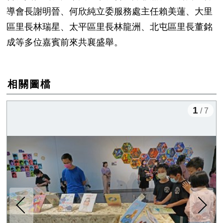
導會長謝明晉、何欣純立委服務處主任賴美蓮、大里
區里長林瑞星、太平區里長林龍洲、北屯區里長董銘
成等多位嘉賓前來共襄盛舉。
相關圖檔
1
/ 7
下一張