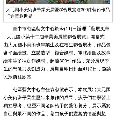
大元國小美術班畢業美展暨聯合展覽逾300件藝術作品
打造童趣世界
臺中市屯區藝文中心於今
(11)
日辦理「藝展風華
─大元國小第十二屆畢業美展暨聯合展覽」開幕式，
由大元國小美術班畢業生及在校生聯合展出，作品包
含平面繪畫、立體造型、複合媒材、電腦繪圖及故事
繪本等多種創作媒材，超過
300
件作品，充分展現學
生的想像力及創造力，展期自即日起至
4
月
2
日，邀請
民眾前往欣賞。
屯區藝文中心主任袁淑敏表示，本次展出大元國
小美術班畢業生歷年來創作的成果，孩子們在學習上
獨立思考，經歷不同老師給予的藝術養分，展示屬於
自己與眾不同的作品，藉由孩子們豐富的情感與想