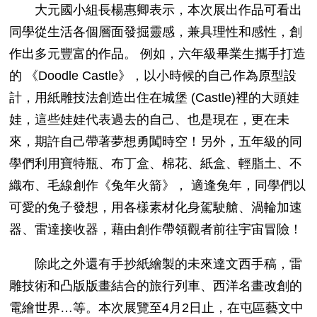
大元國小組長楊惠卿表示，本次展出作品可看出
同學從生活各個層面發掘靈感，兼具理性和感性，創
作出多元豐富的作品。 例如，六年級畢業生攜手打造
的 《
Doodle Castle
》，以小時候的自己作為原型設
計，用紙雕技法創造出住在城堡
(Castle)
裡的大頭娃
娃，這些娃娃代表過去的自己、也是現在，更在未
來，期許自己帶著夢想勇闖時空！另外，五年級的同
學們利用寶特瓶、布丁盒、棉花、紙盒、輕脂土、不
織布、毛線創作《兔年火箭》， 適逢兔年，同學們以
可愛的兔子發想，用各樣素材化身駕駛艙、渦輪加速
器、雷達接收器，藉由創作帶領觀者前往宇宙冒險！
除此之外還有手抄紙繪製的未來達文西手稿，雷
雕技術和凸版版畫結合的旅行列車、西洋名畫改創的
電繪世界
…
等。本次展覽至
4
月
2
日止，在屯區藝文中