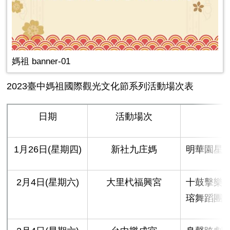
媽祖 banner-01
2023臺中媽祖國際觀光文化節系列活動場次表
日期
活動場次
1月26日(星期四)
新社九庄媽
明華園星
2月4日(星期六)
大里杙福興宮
十鼓擊樂
瑢舞蹈團