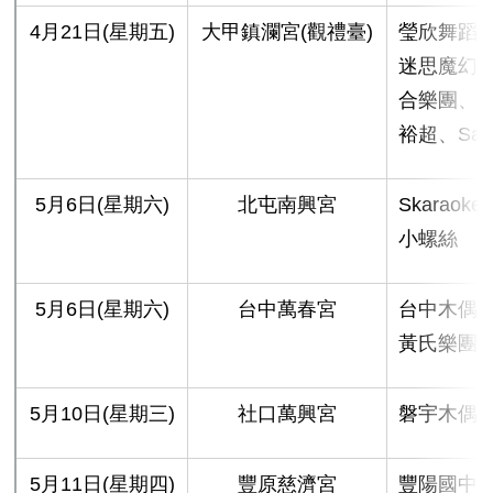
4月21日(星期五)
大甲鎮瀾宮(觀禮臺)
瑩欣舞蹈
迷思魔幻劇
合樂團、
裕超、Sax 
5月6日(星期六)
北屯南興宮
Skarao
小螺絲
5月6日(星期六)
台中萬春宮
台中木偶
黃氏樂團
5月10日(星期三)
社口萬興宮
磐宇木偶
5月11日(星期四)
豐原慈濟宮
豐陽國中