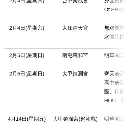
2月4日(星期六)
台中樂成宮
身聲跨劇
Ot SHOCk
2月4日(星期六)
大庄浩天宮
無双樂團
水管阿民
2月5日(星期日)
南屯萬和宮
明華園日
2月5日(星期日)
大甲鎮瀾宮
齊天表演
高中表演
團、街頭藝
HOU、歌
4月14日(星期五)
大甲鎮瀾宮(起駕戲)
明華園日