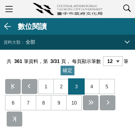
查詢
數位閱讀
全部
資料大類 展開／收合
共
361
筆資料，第
3/31
頁，
每頁顯示筆數
筆
1
2
3
4
5
6
7
8
9
10