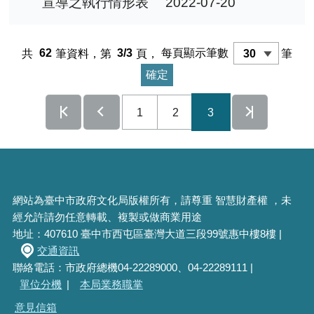
宣導之執行情形表
2022-07-20
共
62
筆資料，第
3/3
頁，
每頁顯示筆數
筆
1
2
3
網站為臺中市政府文化局版權所有，請尊重 智慧財產權 ，未
經允許請勿任意轉載、複製或做商業用途
地址：407610 臺中市西屯區臺灣大道三段99號惠中樓8樓 |
交通資訊
聯絡電話：市政府總機04-22289000、04-22289111 |
單位分機
|
本局業務職掌
意見信箱