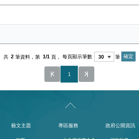
共
2
筆資料，第
1/1
頁，
每頁顯示筆數
筆
1
藝文主題
專區服務
政府公開資訊