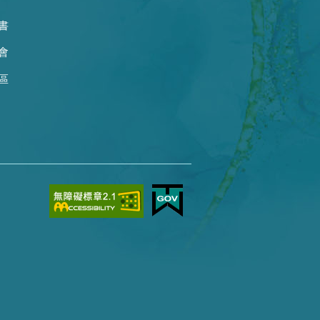
書
會
區