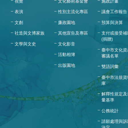
視覺
文化藝術基金會
施政計畫
表演
性別主流化專區
議會工作報告
文創
廉政園地
預算與決算
社造與文博家族
其他宣告及專區
支付或接受補
(捐贈)
文學與文史
文化影音
臺中市文化資
活動相簿
審議名單
出版園地
雙語詞彙
臺中市法規資
庫
解釋性規定及
量基準
公務統計
請願處理與訴
決定