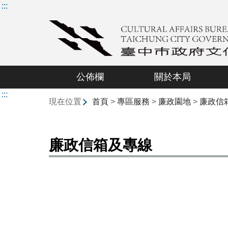
:::
公佈欄
關於本局
:::
現在位置
首頁
>
專區服務
>
廉政園地
>
廉政信
廉政信箱及專線