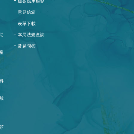
檔案應用服務
意見信箱
表單下載
助
本局法規查詢
常見問答
產
料
裁
願