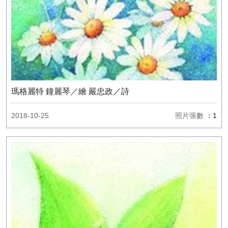
瑪格麗特 鐘麗琴／繪 嚴忠政／詩
2018-10-25
照片張數
：1