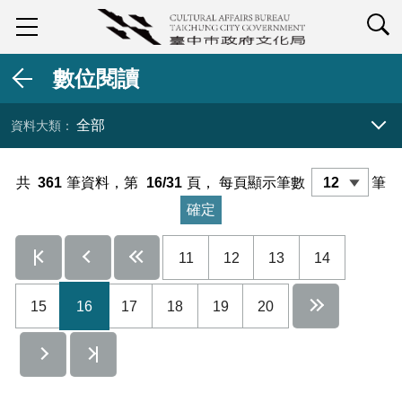
查詢
數位閱讀
全部
資料大類 展開／收合
共
361
筆資料，第
16/31
頁，
每頁顯示筆數
筆
11
12
13
14
15
16
17
18
19
20