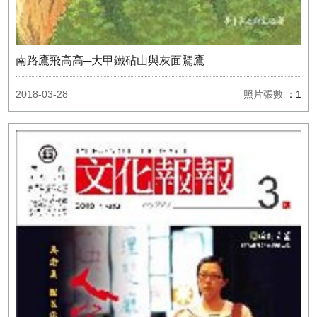
南路鷹飛高高─大甲鐵砧山與灰面鵟鷹
2018-03-28
照片張數
：1